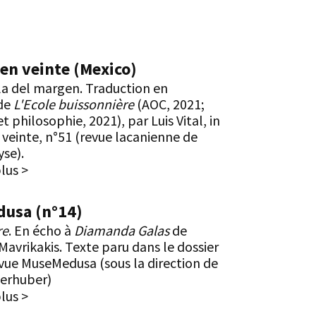
en veinte (Mexico)
a del margen. Traduction en
de
L'Ecole buissonnière
(AOC, 2021;
 philosophie, 2021), par Luis Vital, in
 veinte, n°51 (revue lacanienne de
se).
plus >
usa (n°14)
re
. En écho à
Diamanda Galas
de
Mavrikakis. Texte paru dans le dossier
evue MuseMedusa (sous la direction de
erhuber)
plus >