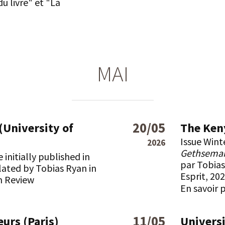
du livre" et "
La
MAI
20/05
(University of
The Ken
Issue Wint
2026
Gethseman
le initially published in
par Tobia
slated by Tobias Ryan in
Esprit, 202
ln Review
En savoir 
11/05
leurs (Paris)
Universi