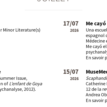
17/07
Me cayó 
r Minor Literature(s)
Una escuel
2026
espagnol 
Médecine et
Me cayó el
psychanaly
En savoir 
15/07
e
MuseMed
Summer Issue,
Scaphand
2026
an of
L'enfant de Goya
Catherine 
sychanalyse, 2012).
12 de la r
Andrea Ob
En savoir 