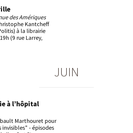
ille
nue des Amériques
hristophe Kantcheff
litis) à la librairie
à 19h (9 rue Larrey,
JUIN
e à l’hôpital
ibault Marthouret pour
 invisibles" - épisodes