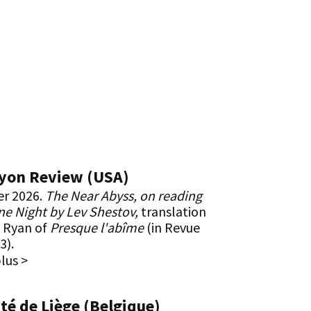
yon Review (USA)
er 2026.
The Near Abyss, on reading
e Night by Lev Shestov,
translation
s Ryan of
Presque l'abîme
(in Revue
3).
plus >
té de Liège (Belgique)