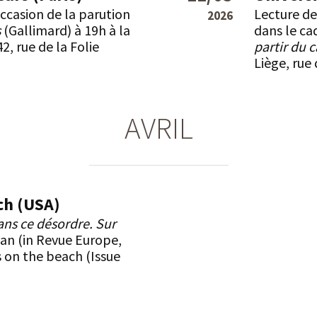
occasion de la parution
Lecture d
2026
s
(Gallimard) à 19h à la
dans le ca
42, rue de la Folie
partir du c
Liège, rue
AVRIL
ch (USA)
dans ce désordre. Sur
an (in Revue Europe,
s on the beach (Issue